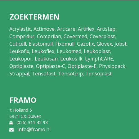
ZOEKTERMEN
Acrylastic
Actimove
Articare
Artiflex
Artistep
,
,
,
,
,
Compridur
Comprilan
Covermed
Coverplast
,
,
,
,
Cuticell
Elastomull
Fixomull
Gazofix
Glovex
Jobst
,
,
,
,
,
,
Leukofix
Leukoflex
Leukomed
Leukoplast
,
,
,
,
Leukopor
Leukosan
Leukosilk
LymphCARE
,
,
,
,
Optiplaste
Optiplaste-C
Optiplaste-E
Physiopack
,
,
,
,
Strappal
Tensofast
TensoGrip
Tensoplast
,
,
,
FRAMO
't Holland 5
6921 GX Duiven
(026) 311 42 93
info@framo.nl