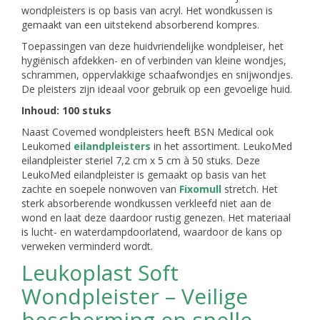
wondpleisters is op basis van acryl. Het wondkussen is
gemaakt van een uitstekend absorberend kompres.
Toepassingen van deze huidvriendelijke wondpleiser, het
hygiënisch afdekken- en of verbinden van kleine wondjes,
schrammen, oppervlakkige schaafwondjes en snijwondjes.
De pleisters zijn ideaal voor gebruik op een gevoelige huid.
Inhoud: 100 stuks
Naast Covemed wondpleisters heeft BSN Medical ook
Leukomed
eilandpleisters
in het assortiment. LeukoMed
eilandpleister steriel 7,2 cm x 5 cm à 50 stuks. Deze
LeukoMed eilandpleister is gemaakt op basis van het
zachte en soepele nonwoven van
Fixomull
stretch. Het
sterk absorberende wondkussen verkleefd niet aan de
wond en laat deze daardoor rustig genezen. Het materiaal
is lucht- en waterdampdoorlatend, waardoor de kans op
verweken verminderd wordt.
Leukoplast Soft
Wondpleister – Veilige
bescherming en snelle