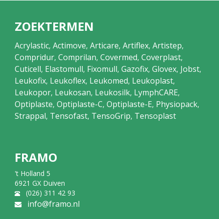
ZOEKTERMEN
Acrylastic
Actimove
Articare
Artiflex
Artistep
,
,
,
,
,
Compridur
Comprilan
Covermed
Coverplast
,
,
,
,
Cuticell
Elastomull
Fixomull
Gazofix
Glovex
Jobst
,
,
,
,
,
,
Leukofix
Leukoflex
Leukomed
Leukoplast
,
,
,
,
Leukopor
Leukosan
Leukosilk
LymphCARE
,
,
,
,
Optiplaste
Optiplaste-C
Optiplaste-E
Physiopack
,
,
,
,
Strappal
Tensofast
TensoGrip
Tensoplast
,
,
,
FRAMO
't Holland 5
6921 GX Duiven
(026) 311 42 93
info@framo.nl