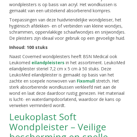
wondpleisters is op basis van acryl. Het wondkussen is
gemaakt van een uitstekend absorberend kompres.
Toepassingen van deze huidvriendelijke wondpleiser, het
hygiënisch afdekken- en of verbinden van kleine wondjes,
schrammen, oppervlakkige schaafwondjes en snijwondjes.
De pleisters zijn ideaal voor gebruik op een gevoelige huid.
Inhoud: 100 stuks
Naast Covemed wondpleisters heeft BSN Medical ook
Leukomed
eilandpleisters
in het assortiment. LeukoMed
eilandpleister steriel 7,2 cm x 5 cm à 50 stuks. Deze
LeukoMed eilandpleister is gemaakt op basis van het
zachte en soepele nonwoven van
Fixomull
stretch. Het
sterk absorberende wondkussen verkleefd niet aan de
wond en laat deze daardoor rustig genezen. Het materiaal
is lucht- en waterdampdoorlatend, waardoor de kans op
verweken verminderd wordt.
Leukoplast Soft
Wondpleister – Veilige
bescherming en snelle