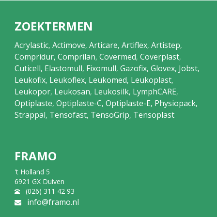
ZOEKTERMEN
Acrylastic
Actimove
Articare
Artiflex
Artistep
,
,
,
,
,
Compridur
Comprilan
Covermed
Coverplast
,
,
,
,
Cuticell
Elastomull
Fixomull
Gazofix
Glovex
Jobst
,
,
,
,
,
,
Leukofix
Leukoflex
Leukomed
Leukoplast
,
,
,
,
Leukopor
Leukosan
Leukosilk
LymphCARE
,
,
,
,
Optiplaste
Optiplaste-C
Optiplaste-E
Physiopack
,
,
,
,
Strappal
Tensofast
TensoGrip
Tensoplast
,
,
,
FRAMO
't Holland 5
6921 GX Duiven
(026) 311 42 93
info@framo.nl