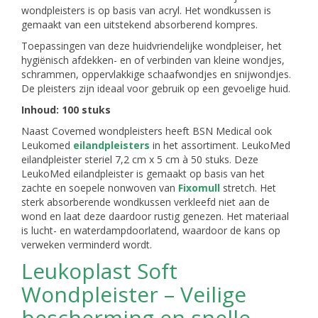
wondpleisters is op basis van acryl. Het wondkussen is
gemaakt van een uitstekend absorberend kompres.
Toepassingen van deze huidvriendelijke wondpleiser, het
hygiënisch afdekken- en of verbinden van kleine wondjes,
schrammen, oppervlakkige schaafwondjes en snijwondjes.
De pleisters zijn ideaal voor gebruik op een gevoelige huid.
Inhoud: 100 stuks
Naast Covemed wondpleisters heeft BSN Medical ook
Leukomed
eilandpleisters
in het assortiment. LeukoMed
eilandpleister steriel 7,2 cm x 5 cm à 50 stuks. Deze
LeukoMed eilandpleister is gemaakt op basis van het
zachte en soepele nonwoven van
Fixomull
stretch. Het
sterk absorberende wondkussen verkleefd niet aan de
wond en laat deze daardoor rustig genezen. Het materiaal
is lucht- en waterdampdoorlatend, waardoor de kans op
verweken verminderd wordt.
Leukoplast Soft
Wondpleister – Veilige
bescherming en snelle