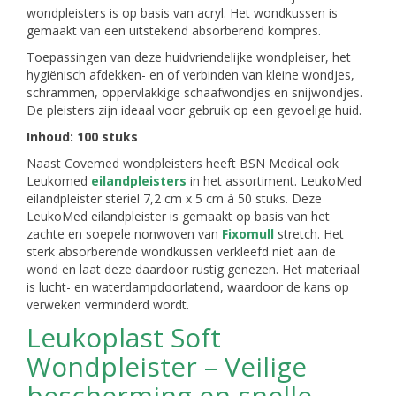
wondpleisters is op basis van acryl. Het wondkussen is
gemaakt van een uitstekend absorberend kompres.
Toepassingen van deze huidvriendelijke wondpleiser, het
hygiënisch afdekken- en of verbinden van kleine wondjes,
schrammen, oppervlakkige schaafwondjes en snijwondjes.
De pleisters zijn ideaal voor gebruik op een gevoelige huid.
Inhoud: 100 stuks
Naast Covemed wondpleisters heeft BSN Medical ook
Leukomed
eilandpleisters
in het assortiment. LeukoMed
eilandpleister steriel 7,2 cm x 5 cm à 50 stuks. Deze
LeukoMed eilandpleister is gemaakt op basis van het
zachte en soepele nonwoven van
Fixomull
stretch. Het
sterk absorberende wondkussen verkleefd niet aan de
wond en laat deze daardoor rustig genezen. Het materiaal
is lucht- en waterdampdoorlatend, waardoor de kans op
verweken verminderd wordt.
Leukoplast Soft
Wondpleister – Veilige
bescherming en snelle