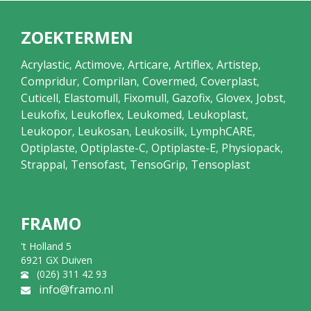
ZOEKTERMEN
Acrylastic
Actimove
Articare
Artiflex
Artistep
,
,
,
,
,
Compridur
Comprilan
Covermed
Coverplast
,
,
,
,
Cuticell
Elastomull
Fixomull
Gazofix
Glovex
Jobst
,
,
,
,
,
,
Leukofix
Leukoflex
Leukomed
Leukoplast
,
,
,
,
Leukopor
Leukosan
Leukosilk
LymphCARE
,
,
,
,
Optiplaste
Optiplaste-C
Optiplaste-E
Physiopack
,
,
,
,
Strappal
Tensofast
TensoGrip
Tensoplast
,
,
,
FRAMO
't Holland 5
6921 GX Duiven
(026) 311 42 93
info@framo.nl